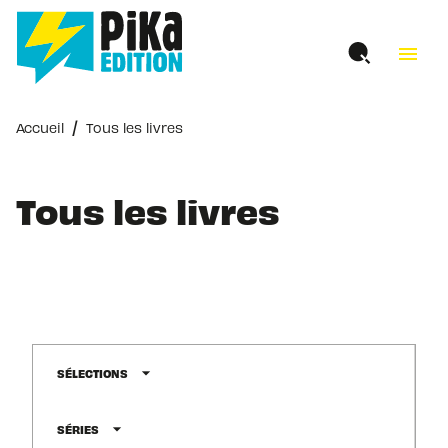
MENU
RECHERCHE
CONTENU
menu
PIED DE PAGE
/
Accueil
Tous les livres
Tous les livres
arrow_drop_down
SÉLECTIONS
arrow_drop_down
SÉRIES