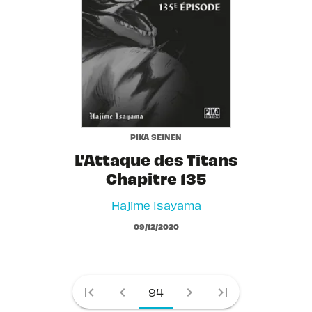
PIKA SEINEN
L'Attaque des Titans
Chapitre 135
Hajime Isayama
09/12/2020
first_page
chevron_left
chevron_right
last_page
94