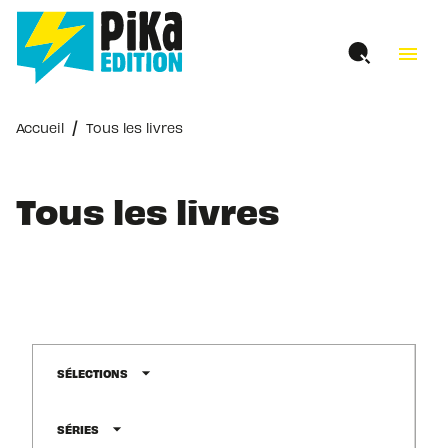
MENU
RECHERCHE
CONTENU
menu
PIED DE PAGE
/
Accueil
Tous les livres
Tous les livres
arrow_drop_down
SÉLECTIONS
arrow_drop_down
SÉRIES