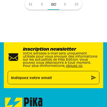
first_page
chevron_left
chevron_right
last_page
80
Inscription newsletter
Votre adresse e-mail sera uniquement
utilisée pour vous envoyer des informations
sur les actualités de Pika Édition. Vous
pouvez vous désinscrire à tout moment.
Pour plus d’informations,
cliquez ici
.
send
Indiquez votre email