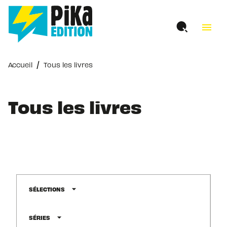
MENU
RECHERCHE
CONTENU
menu
PIED DE PAGE
/
Accueil
Tous les livres
Tous les livres
arrow_drop_down
SÉLECTIONS
arrow_drop_down
SÉRIES