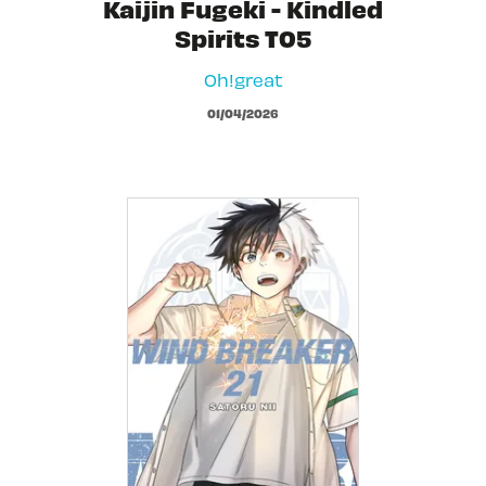
Kaijin Fugeki - Kindled
Spirits T05
Oh!great
01/04/2026