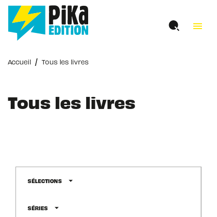
MENU
RECHERCHE
CONTENU
menu
PIED DE PAGE
/
Accueil
Tous les livres
Tous les livres
arrow_drop_down
SÉLECTIONS
arrow_drop_down
SÉRIES