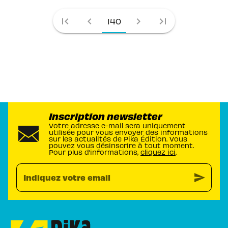
first_page
chevron_left
chevron_right
last_page
140
Inscription newsletter
Votre adresse e-mail sera uniquement
utilisée pour vous envoyer des informations
sur les actualités de Pika Édition. Vous
pouvez vous désinscrire à tout moment.
Pour plus d’informations,
cliquez ici
.
send
Indiquez votre email