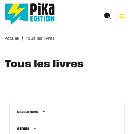
MENU
RECHERCHE
CONTENU
menu
PIED DE PAGE
/
Accueil
Tous les livres
Tous les livres
arrow_drop_down
SÉLECTIONS
arrow_drop_down
SÉRIES