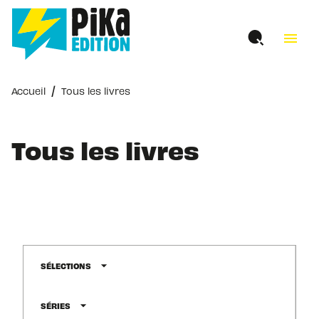
MENU
RECHERCHE
CONTENU
menu
PIED DE PAGE
/
Accueil
Tous les livres
Tous les livres
arrow_drop_down
SÉLECTIONS
arrow_drop_down
SÉRIES