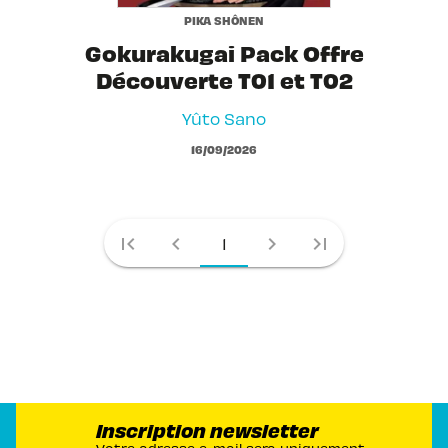
PIKA SHÔNEN
Gokurakugai Pack Offre
Découverte T01 et T02
Yûto Sano
16/09/2026
first_page
chevron_left
chevron_right
last_page
1
Inscription newsletter