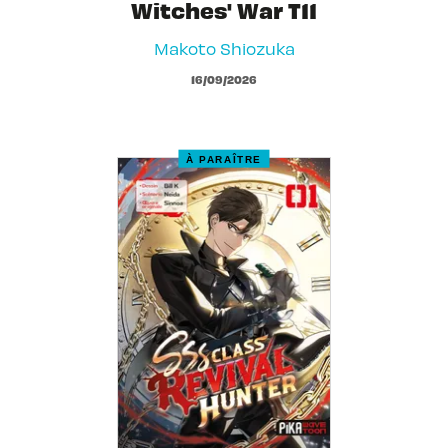
Witches' War T11
Makoto Shiozuka
16/09/2026
À PARAÎTRE