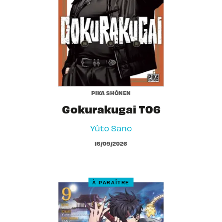
PIKA SHÔNEN
Gokurakugai T06
Yûto Sano
16/09/2026
À PARAÎTRE