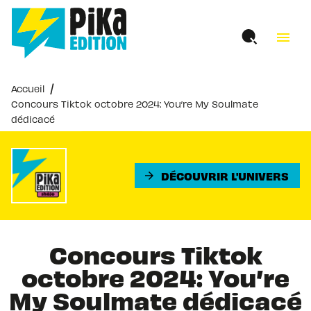
MENU
RECHERCHE
CONTENU
menu
PIED DE PAGE
/
Accueil
Concours Tiktok octobre 2024: You’re My Soulmate
dédicacé
DÉCOUVRIR L'UNIVERS
arrow_forward
Concours Tiktok
octobre 2024: You’re
My Soulmate dédicacé