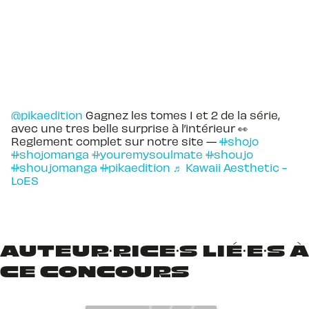
@pikaedition
Gagnez les tomes 1 et 2 de la série,
avec une tres belle surprise à l’intérieur 👀
Reglement complet sur notre site —
#shojo
#shojomanga
#youremysoulmate
#shoujo
#shoujomanga
#pikaedition
♬ Kawaii Aesthetic -
LoES
AUTEUR·RICE·S LIÉ·E·S À
CE CONCOURS