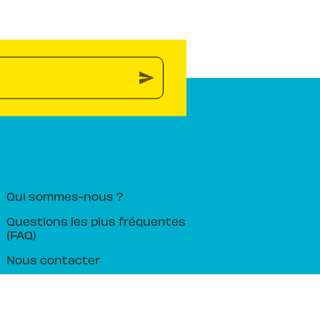
send
PIKA ÉDITION
Qui sommes-nous ?
Questions les plus fréquentes
(FAQ)
Nous contacter
nobi nobi ! notre label jeunesse