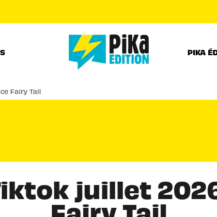
PIED DE PAGE
RS
PIKA É
ce Fairy Tail
ktok juillet 202
Fairy Tail