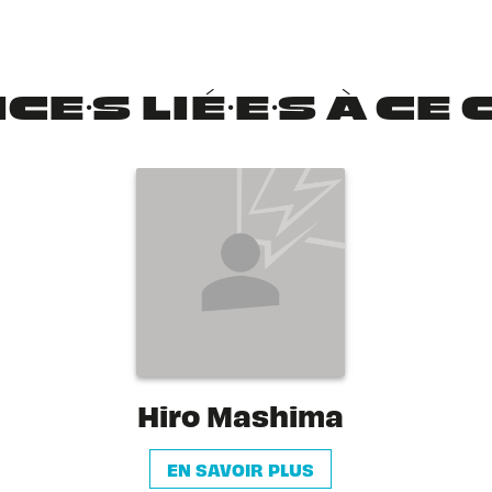
CE·S LIÉ·E·S À C
Hiro Mashima
EN SAVOIR PLUS