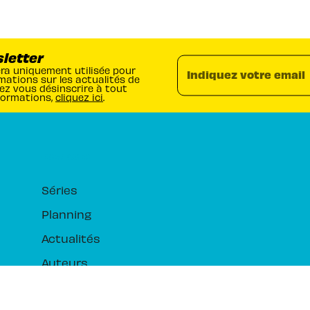
sletter
era uniquement utilisée pour
Indiquez votre email
mations sur les actualités de
ez vous désinscrire à tout
formations,
cliquez ici
.
RUBRIQUES
Séries
Planning
Actualités
Auteurs