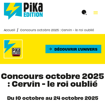
MENU
RECHERCHE
CONTENU
menu
PIED DE PAGE
/
Accueil
Concours octobre 2025 : Cervin - le roi oublié
DÉCOUVRIR L'UNIVERS
arrow_forward
Concours octobre 2025
: Cervin - le roi oublié
Du 10 octobre au 24 octobre 2025