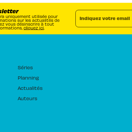
sletter
era uniquement utilisée pour
Indiquez votre email
mations sur les actualités de
ez vous désinscrire à tout
formations,
cliquez ici
.
RUBRIQUES
Séries
Planning
Actualités
Auteurs