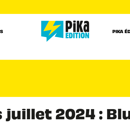
PIED DE PAGE
RS
PIKA É
juillet 2024 : Bl