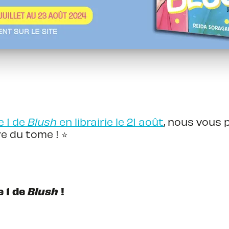
e 1 de
Blush
en librairie le 21 août
, nous vous
 du tome ! ⭐️
e 1 de
Blush
!