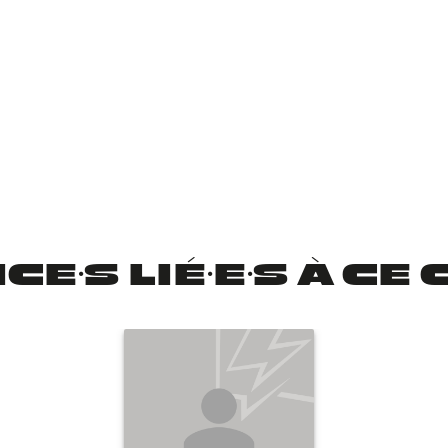
CE·S LIÉ·E·S À C