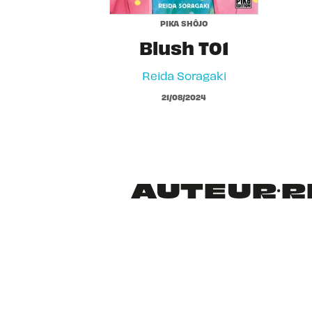
PIKA SHÔJO
Blush T01
Reida Soragaki
21/08/2024
AUTEUR·RI