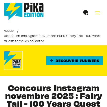
MENU
RECHERCHE
CONTENU
menu
PIED DE PAGE
/
Accueil
Concours Instagram novembre 2025 : Fairy Tail - 100 Years
Quest tome 20 collector
DÉCOUVRIR L'UNIVERS
arrow_forward
Concours Instagram
novembre 2025 : Fairy
Tail - 100 Years Quest