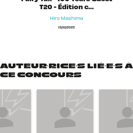
T20 - Édition c…
Hiro Mashima
13/11/2025
AUTEUR·RICE·S LIÉ·E·S À
CE CONCOURS