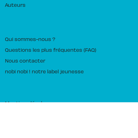
Auteurs
PIKA ÉDITION
Qui sommes-nous ?
Questions les plus fréquentes (FAQ)
Nous contacter
nobi nobi ! notre label jeunesse
Mentions légales
CGU
Charte des Données Personnelles
Charte de référencement
Paramétrez vos préférences cookies