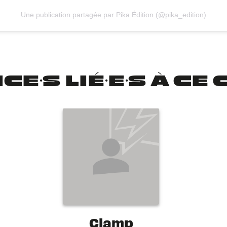
Une publication partagée par Pika Édition (@pika_edition)
CE·S LIÉ·E·S À C
Clamp