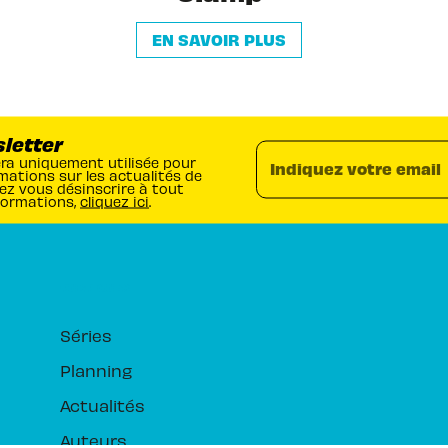
EN SAVOIR PLUS
sletter
era uniquement utilisée pour
Indiquez votre email
mations sur les actualités de
ez vous désinscrire à tout
formations,
cliquez ici
.
RUBRIQUES
Séries
Planning
Actualités
Auteurs