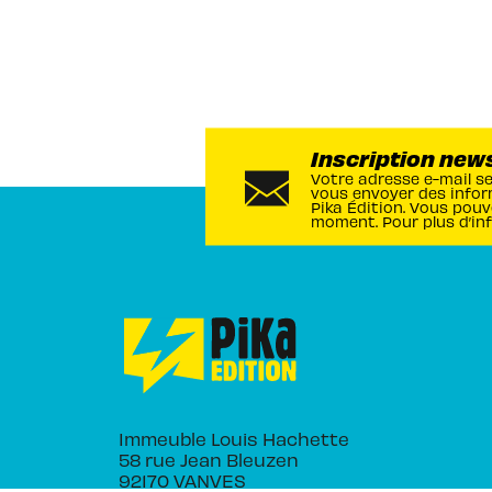
Inscription new
Votre adresse e-mail s
vous envoyer des infor
Pika Édition. Vous pouv
moment. Pour plus d’in
Immeuble Louis Hachette
58 rue Jean Bleuzen
92170 VANVES