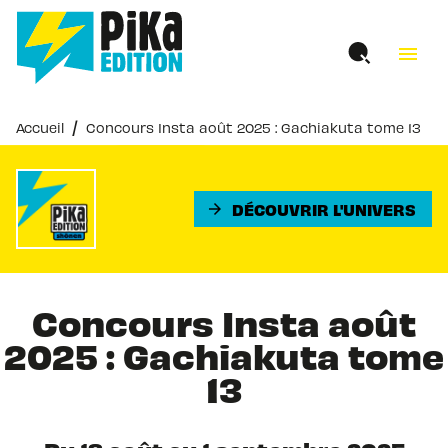
MENU
RECHERCHE
CONTENU
menu
PIED DE PAGE
/
Accueil
Concours Insta août 2025 : Gachiakuta tome 13
DÉCOUVRIR L'UNIVERS
arrow_forward
Concours Insta août
2025 : Gachiakuta tome
13