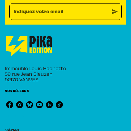
send
Indiquez votre email
Immeuble Louis Hachette
58 rue Jean Bleuzen
92170 VANVES
NOS RÉSEAUX
RUBRIQUES
Séries