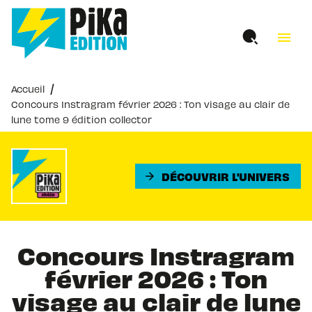
MENU
RECHERCHE
CONTENU
menu
PIED DE PAGE
/
Accueil
Concours Instragram février 2026 : Ton visage au clair de
lune tome 9 édition collector
DÉCOUVRIR L'UNIVERS
arrow_forward
Concours Instragram
février 2026 : Ton
visage au clair de lune