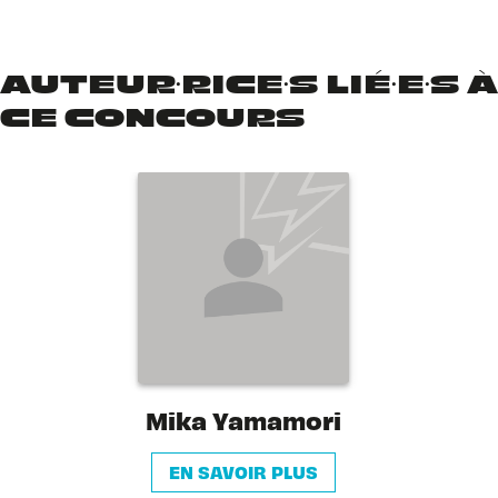
AUTEUR·RICE·S LIÉ·E·S À
CE CONCOURS
Mika Yamamori
EN SAVOIR PLUS