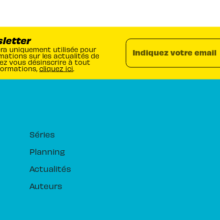
sletter
era uniquement utilisée pour
Indiquez votre email
mations sur les actualités de
ez vous désinscrire à tout
formations,
cliquez ici
.
RUBRIQUES
Séries
Planning
Actualités
Auteurs