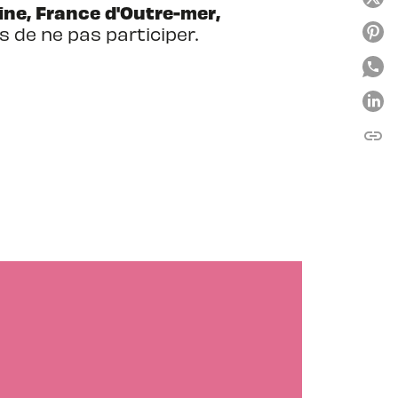
ne, France d'Outre-mer,
 de ne pas participer.
link
C