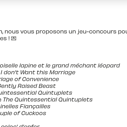
tin, nous vous proposons un jeu-concours po
s ! 💌
iselle lapine et le grand méchant léopard
 I don't Want this Marriage
iage of Convenience
ently Raised Beast
uintessential Quintuplets
e
The Quintessential Quintuplets
inelles Fiançailles
uple of Cuckoos
coloc' d'enfer