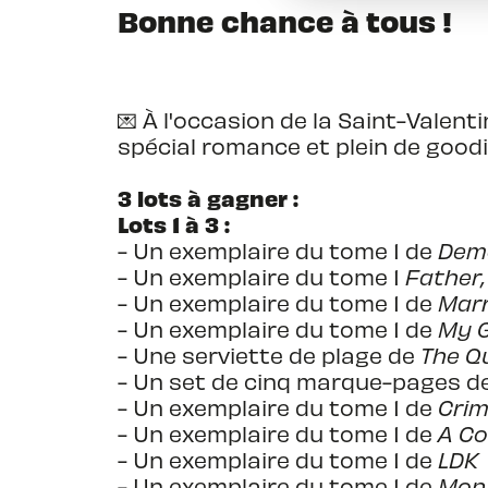
Bonne chance à tous !
💌 À l'occasion de la Saint-Valen
spécial romance et plein de goodie
3 lots à gagner :
Lots 1 à 3 :
- Un exemplaire du tome 1 de
Demo
- Un exemplaire du tome 1
Father,
- Un exemplaire du tome 1 de
Marr
- Un exemplaire du tome 1 de
My G
- Une serviette de plage de
The Q
- Un set de cinq marque-pages d
- Un exemplaire du tome 1 de
Crim
- Un exemplaire du tome 1 de
A Co
- Un exemplaire du tome 1 de
LDK
- Un exemplaire du tome 1 de
Mon 