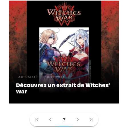
ACTUALITÉ
13/10/2022
Découvrez un extrait de Witches’
War
first_page
chevron_left
chevron_right
last_page
7