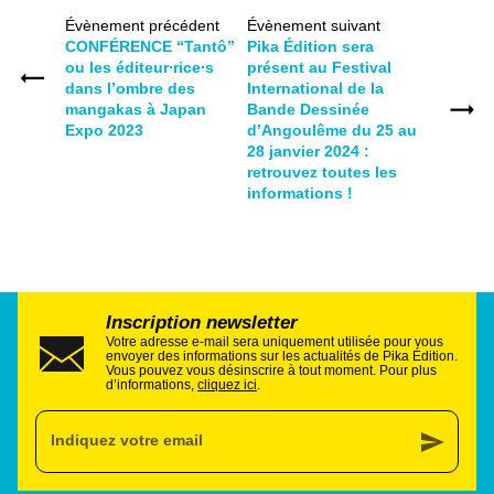
Évènement précédent
Évènement suivant
CONFÉRENCE “Tantô”
Pika Édition sera
ou les éditeur∙rice∙s
présent au Festival
dans l’ombre des
International de la
mangakas à Japan
Bande Dessinée
Expo 2023
d’Angoulême du 25 au
28 janvier 2024 :
retrouvez toutes les
informations !
Inscription newsletter
Votre adresse e-mail sera uniquement utilisée pour vous
envoyer des informations sur les actualités de Pika Édition.
Vous pouvez vous désinscrire à tout moment. Pour plus
d’informations,
cliquez ici
.
send
Indiquez votre email