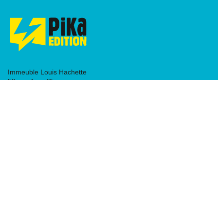
Immeuble Louis Hachette
58 rue Jean Bleuzen
92170 VANVES
NOS RÉSEAUX
RUBRIQUES
Séries
Planning
Actualités