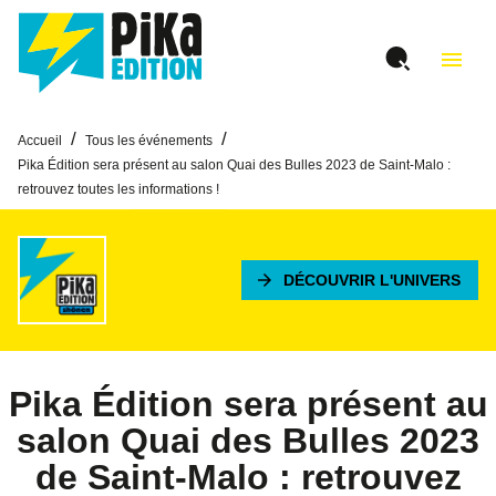
MENU
RECHERCHE
CONTENU
menu
PIED DE PAGE
/
/
Accueil
Tous les événements
Pika Édition sera présent au salon Quai des Bulles 2023 de Saint-Malo :
retrouvez toutes les informations !
arrow_forward
DÉCOUVRIR L'UNIVERS
Pika Édition sera présent au
salon Quai des Bulles 2023
de Saint-Malo : retrouvez