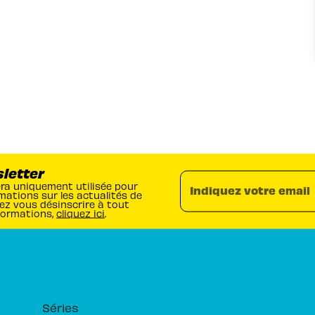
sletter
era uniquement utilisée pour
Indiquez votre email
mations sur les actualités de
ez vous désinscrire à tout
formations,
cliquez ici
.
RUBRIQUES
Séries