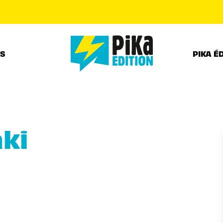
PIED DE PAGE
RS
PIKA É
ki