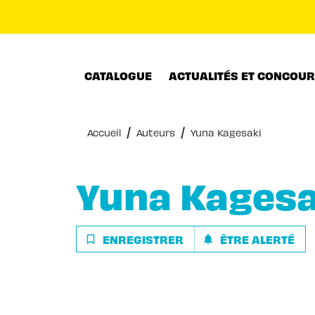
MENU
RECHERCHE
CONTENU
CATALOGUE
ACTUALITÉS ET CONCOU
/
/
Accueil
Auteurs
Yuna Kagesaki
Yuna Kagesa
ENREGISTRER
ÊTRE ALERTÉ
bookmark_border
notifications