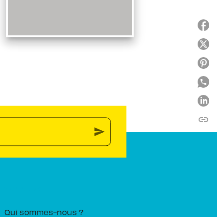
link
C
send
PIKA ÉDITION
Qui sommes-nous ?