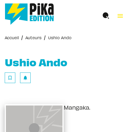
MENU
RECHERCHE
CONTENU
menu
PIED DE PAGE
/
/
Accueil
Auteurs
Ushio Ando
Ushio Ando
bookmark_border
notifications
Mangaka.