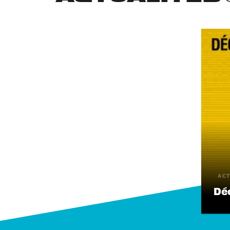
ACT
Dé