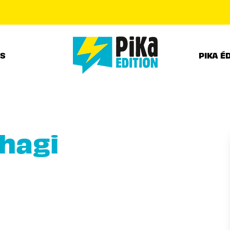
PIED DE PAGE
RS
PIKA É
ahagi