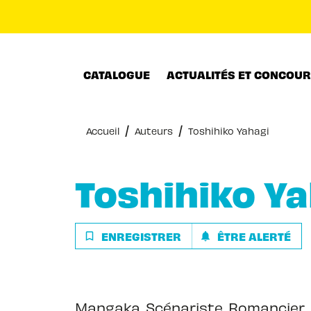
MENU
RECHERCHE
CONTENU
CATALOGUE
ACTUALITÉS ET CONCOU
/
/
Accueil
Auteurs
Toshihiko Yahagi
Toshihiko Y
ENREGISTRER
ÊTRE ALERTÉ
bookmark_border
notifications
Mangaka. Scénariste. Romancier.