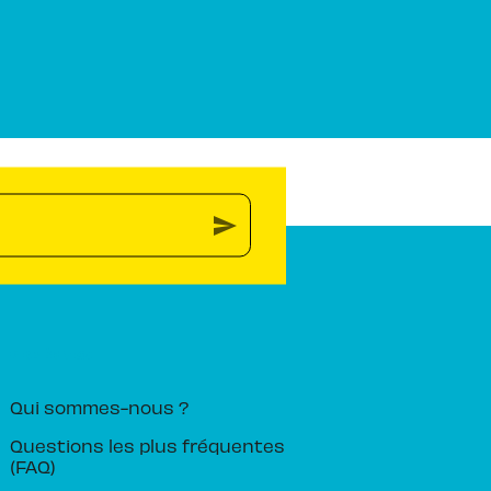
send
PIKA ÉDITION
Qui sommes-nous ?
Questions les plus fréquentes
(FAQ)