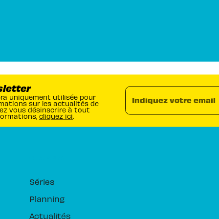
sletter
era uniquement utilisée pour
Indiquez votre email
mations sur les actualités de
ez vous désinscrire à tout
formations,
cliquez ici
.
RUBRIQUES
Séries
Planning
Actualités