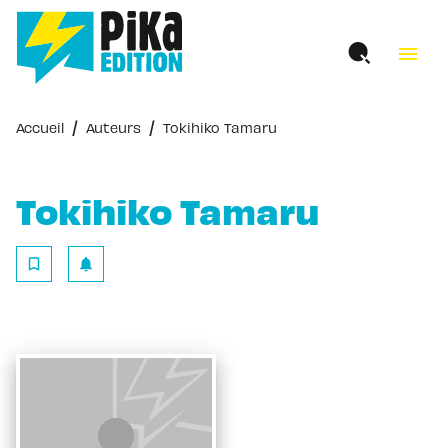
MENU
RECHERCHE
CONTENU
menu
PIED DE PAGE
/
/
Accueil
Auteurs
Tokihiko Tamaru
Tokihiko Tamaru
bookmark_border
notifications