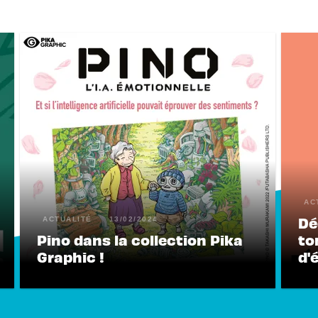
AC
Dé
ACTUALITÉ
13/02/2024
Pino dans la collection Pika
to
Graphic !
d'