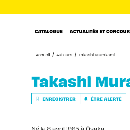
MENU
RECHERCHE
CONTENU
CATALOGUE
ACTUALITÉS ET CONCOU
/
/
Accueil
Auteurs
Takashi Murakami
Takashi Mur
ENREGISTRER
ÊTRE ALERTÉ
bookmark_border
notifications
Né le 8 avril 1965 à Ôsaka.