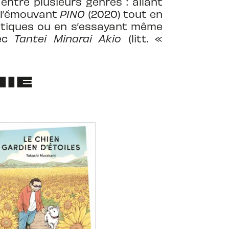
entre plusieurs genres : allant
à l’émouvant
PINO
(2020) tout en
stiques ou en s’essayant même
vec
Tantei Minarai Akio
(litt. «
HIE