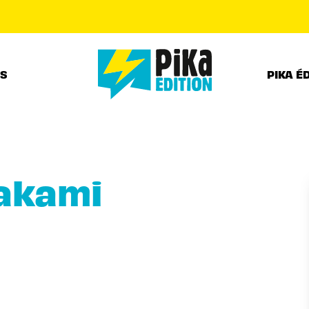
PIED DE PAGE
RS
PIKA É
akami