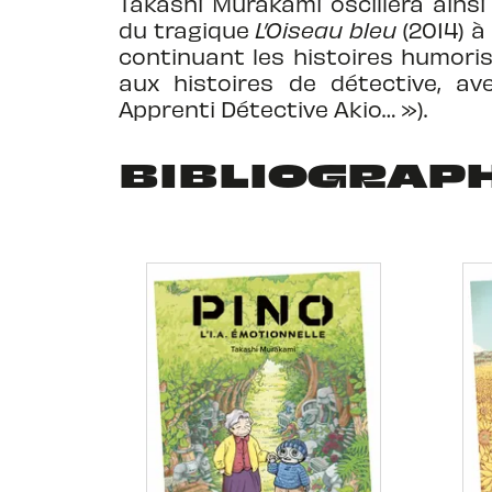
Takashi Murakami oscillera ainsi 
du tragique
L’Oiseau bleu
(2014) 
continuant les histoires humori
aux histoires de détective, a
Apprenti Détective Akio… »).
BIBLIOGRAP