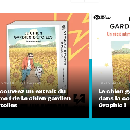
TUALITÉ
09/02/2024
ACTUALITÉ
couvrez un extrait du
Le chien g
me 1 de Le chien gardien
dans la co
étoiles
Graphic !