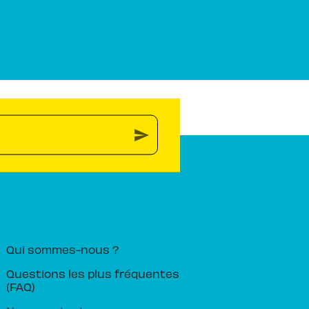
send
PIKA ÉDITION
Qui sommes-nous ?
Questions les plus fréquentes
(FAQ)