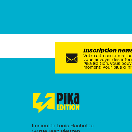
Inscription new
Votre adresse e-mail s
vous envoyer des infor
Pika Édition. Vous pouv
moment. Pour plus d’in
Immeuble Louis Hachette
58 rue Jean Bleuzen