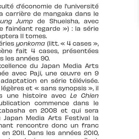
culté d’économie de l’université
a carrière de mangaka dans le
oung Jump
de Shueisha, avec
Le fainéant regarde ») : la série
ptera 11 tomes.
éries
yonkoma
(litt. « 4 cases »,
ène fait 4 cases, présentées
s les années 90.
excellence du Japan Media Arts
née avec Paji, une œuvre en 9
daptation en série télévisée.
légères et « sans synopsis », il
is une histoire avec
Le Chien
publication commence dans le
tabasha en 2008 et qui sera
u Japan Media Arts Festival la
nant rencontre donc un franc
n 2011. Dans les années 2010,