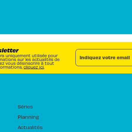
sletter
era uniquement utilisée pour
Indiquez votre email
mations sur les actualités de
ez vous désinscrire à tout
formations,
cliquez ici
.
RUBRIQUES
Séries
Planning
Actualités