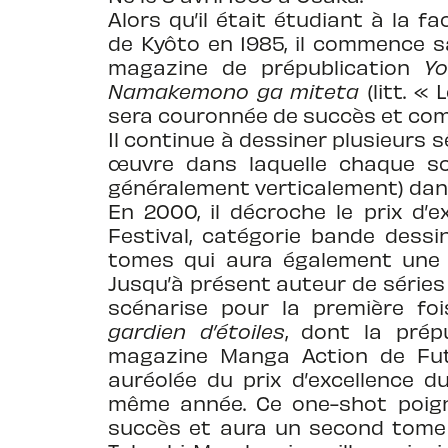
Alors qu’il était étudiant à la fa
de Kyôto en 1985, il commence s
magazine de prépublication
Y
Namakemono ga miteta
(litt. « 
sera couronnée de succès et com
Il continue à dessiner plusieurs s
œuvre dans laquelle chaque sc
généralement verticalement) dan
En 2000, il décroche le prix d’
Festival, catégorie bande dessi
tomes qui aura également une a
Jusqu’à présent auteur de séries 
scénarise pour la première fo
gardien d’étoiles
, dont la pré
magazine Manga Action de Fu
auréolée du prix d’excellence d
même année. Ce one-shot poig
succès et aura un second tome e