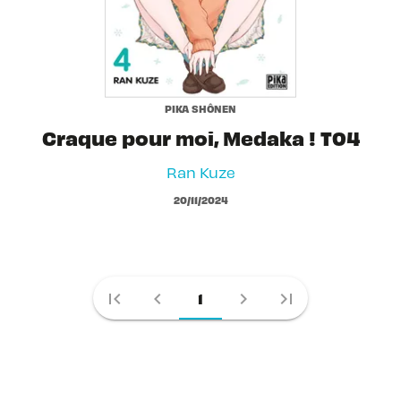
PIKA SHÔNEN
Craque pour moi, Medaka ! T04
Ran Kuze
20/11/2024
first_page
chevron_left
chevron_right
last_page
1