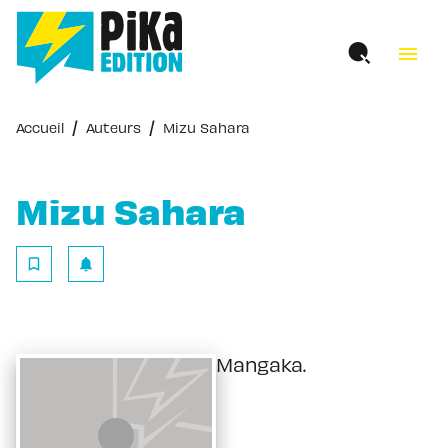
MENU
RECHERCHE
CONTENU
menu
PIED DE PAGE
/
/
Accueil
Auteurs
Mizu Sahara
Mizu Sahara
bookmark_border
notifications
Mangaka.