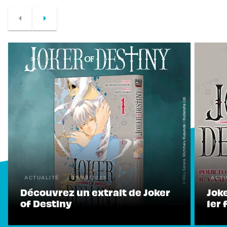
arrow_left
arrow_right
ACTUALITÉ
13/01/2023
ACTU
Découvrez un extrait de Joker
Joke
of Destiny
1er 