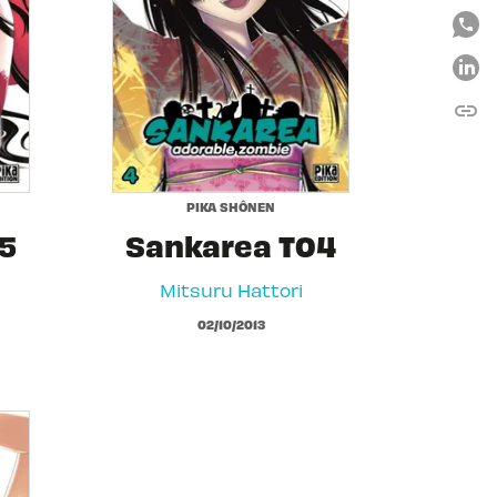
link
C
PIKA SHÔNEN
5
Sankarea T04
Mitsuru Hattori
02/10/2013