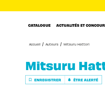
MENU
RECHERCHE
CONTENU
CATALOGUE
ACTUALITÉS ET CONCOU
/
/
Accueil
Auteurs
Mitsuru Hattori
Mitsuru Hatt
ENREGISTRER
ÊTRE ALERTÉ
bookmark_border
notifications