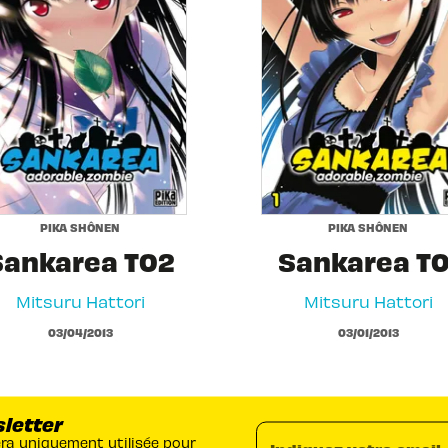
PIKA SHÔNEN
PIKA SHÔNEN
Sankarea T02
Sankarea T0
Mitsuru Hattori
Mitsuru Hattori
03/04/2013
03/01/2013
sletter
era uniquement utilisée pour