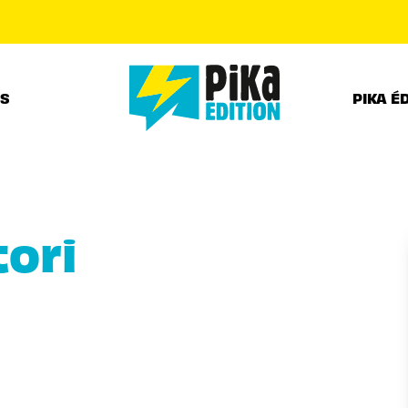
PIED DE PAGE
RS
PIKA É
ori