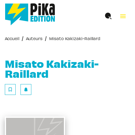
MENU
RECHERCHE
CONTENU
menu
PIED DE PAGE
/
/
Accueil
Auteurs
Misato Kakizaki-Raillard
Misato Kakizaki-
Raillard
bookmark_border
notifications