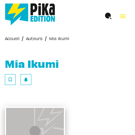
MENU
RECHERCHE
CONTENU
menu
PIED DE PAGE
/
/
Accueil
Auteurs
Mia Ikumi
Mia Ikumi
bookmark_border
notifications