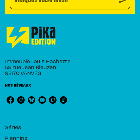
send
Indiquez votre email
Immeuble Louis Hachette
58 rue Jean Bleuzen
92170 VANVES
NOS RÉSEAUX
RUBRIQUES
Séries
Planning