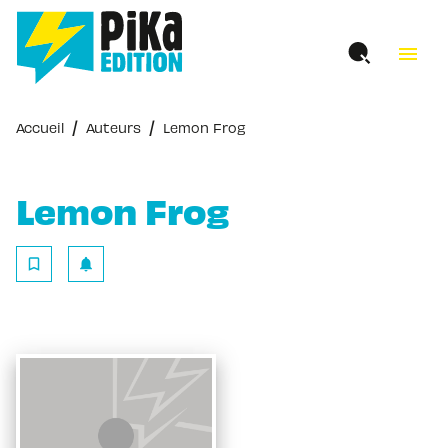
MENU
RECHERCHE
CONTENU
menu
PIED DE PAGE
/
/
Accueil
Auteurs
Lemon Frog
Lemon Frog
bookmark_border
notifications