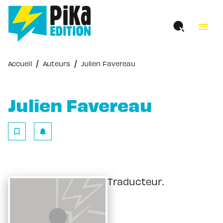
MENU
RECHERCHE
CONTENU
menu
PIED DE PAGE
/
/
Accueil
Auteurs
Julien Favereau
Julien Favereau
bookmark_border
notifications
Traducteur.