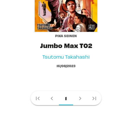
PIKA SEINEN
Jumbo Max T02
Tsutomu Takahashi
16/08/2023
first_page
chevron_left
chevron_right
last_page
1