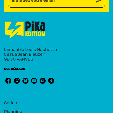
send
Indiquez votre email
Immeuble Louis Hachette
58 rue Jean Bleuzen
92170 VANVES
NOS RÉSEAUX
RUBRIQUES
Séries
Planning