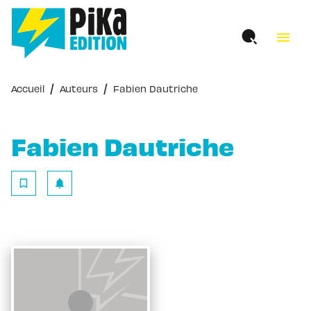
MENU
RECHERCHE
CONTENU
menu
PIED DE PAGE
/
/
Accueil
Auteurs
Fabien Dautriche
Fabien Dautriche
bookmark_border
notifications