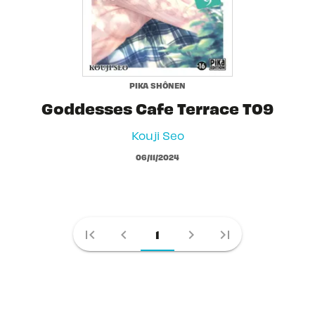
PIKA SHÔNEN
Goddesses Cafe Terrace T09
Kouji Seo
06/11/2024
first_page
chevron_left
chevron_right
last_page
1