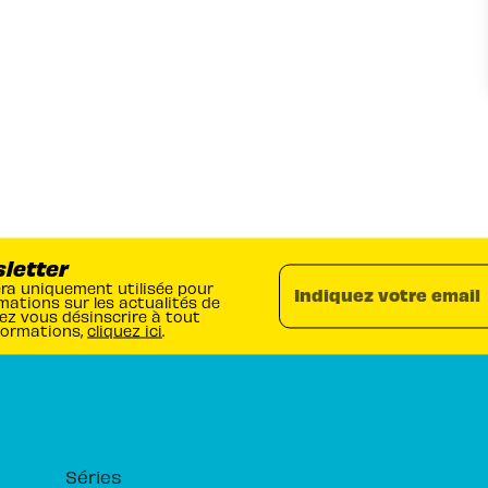
sletter
era uniquement utilisée pour
Indiquez votre email
mations sur les actualités de
ez vous désinscrire à tout
formations,
cliquez ici
.
RUBRIQUES
Séries