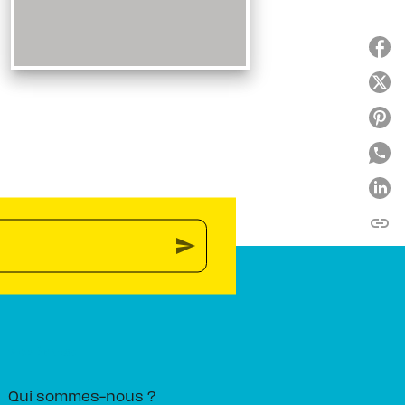
link
C
send
PIKA ÉDITION
Qui sommes-nous ?