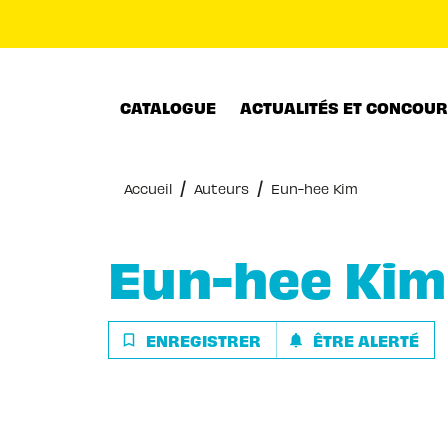
MENU
RECHERCHE
CONTENU
CATALOGUE
ACTUALITÉS ET CONCOU
/
/
Accueil
Auteurs
Eun-hee Kim
Eun-hee Kim
ENREGISTRER
ÊTRE ALERTÉ
bookmark_border
notifications