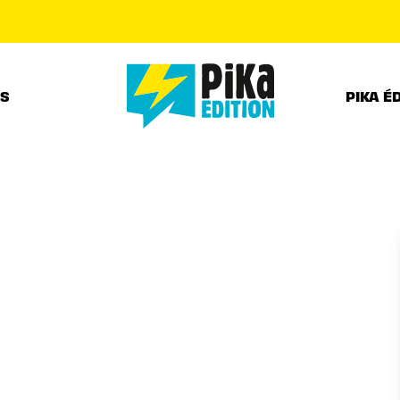
PIED DE PAGE
RS
PIKA É