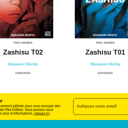
PIKA SEINEN
PIKA SEINEN
Zashisu T02
Zashisu T01
Masanori Morita
Masanori Morita
10/06/2026
15/04/2026
er
Indiquez votre email
quement utilisée pour vous envoyer des
s de Pika Édition. Vous pouvez vous
r plus d’informations,
cliquez ici
.