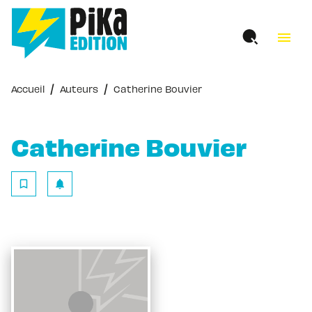
MENU
RECHERCHE
CONTENU
menu
PIED DE PAGE
/
/
Accueil
Auteurs
Catherine Bouvier
Catherine Bouvier
bookmark_border
notifications