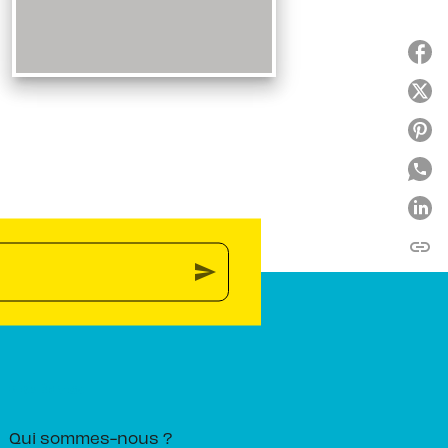
link
C
send
PIKA ÉDITION
Qui sommes-nous ?