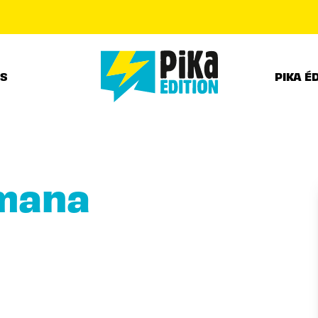
PIED DE PAGE
RS
PIKA É
mana