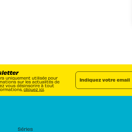
sletter
era uniquement utilisée pour
Indiquez votre email
mations sur les actualités de
ez vous désinscrire à tout
formations,
cliquez ici
.
RUBRIQUES
Séries