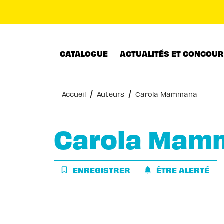
MENU
RECHERCHE
CONTENU
CATALOGUE
ACTUALITÉS ET CONCOU
/
/
Accueil
Auteurs
Carola Mammana
Carola Mam
ENREGISTRER
ÊTRE ALERTÉ
bookmark_border
notifications