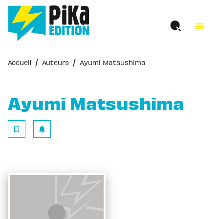
MENU
RECHERCHE
CONTENU
menu
PIED DE PAGE
/
/
Accueil
Auteurs
Ayumi Matsushima
Ayumi Matsushima
bookmark_border
notifications