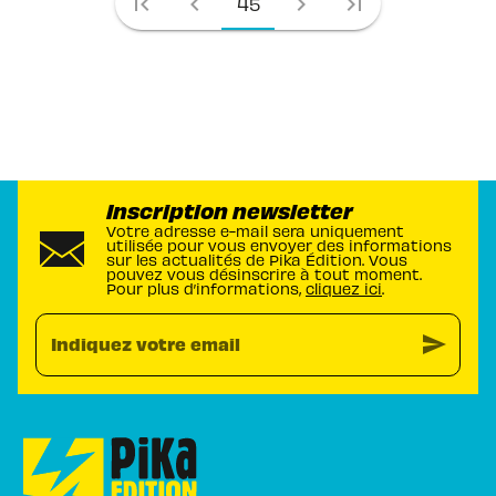
first_page
chevron_left
chevron_right
last_page
45
Inscription newsletter
Votre adresse e-mail sera uniquement
utilisée pour vous envoyer des informations
sur les actualités de Pika Édition. Vous
pouvez vous désinscrire à tout moment.
Pour plus d’informations,
cliquez ici
.
send
Indiquez votre email