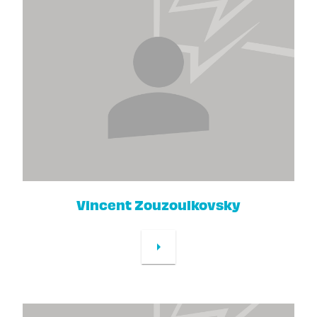
Vincent Zouzoulkovsky
arrow_right