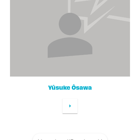
Yûsuke Ôsawa
arrow_right