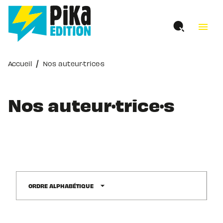
MENU
RECHERCHE
CONTENU
menu
PIED DE PAGE
/
Accueil
Nos auteur·trice·s
Nos auteur·trice·s
arrow_drop_down
ORDRE ALPHABÉTIQUE