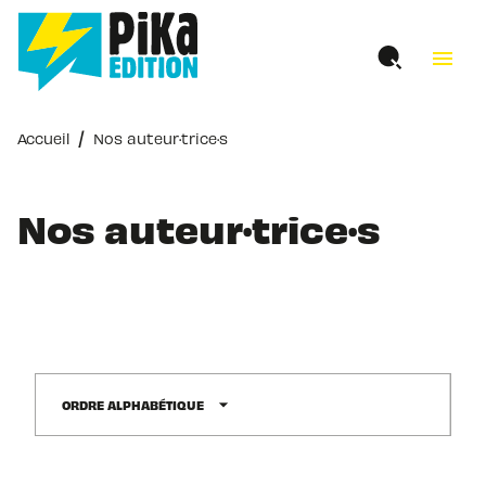
MENU
RECHERCHE
CONTENU
menu
PIED DE PAGE
/
Accueil
Nos auteur·trice·s
Nos auteur·trice·s
arrow_drop_down
ORDRE ALPHABÉTIQUE