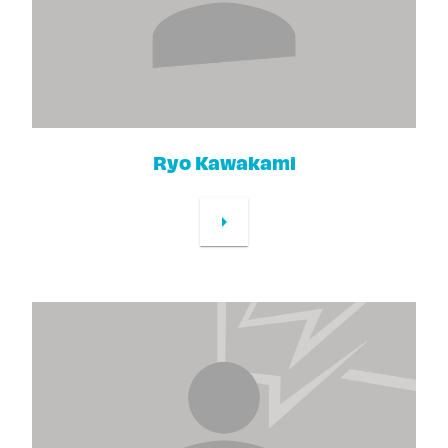
Ryo Kawakami
arrow_right