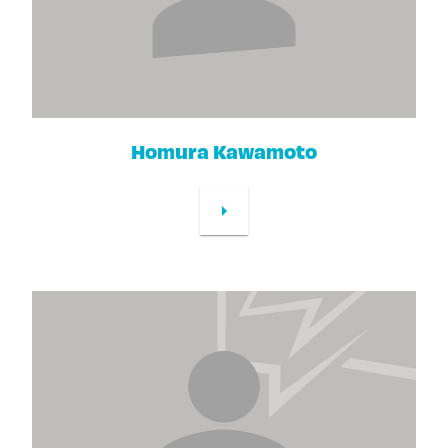
Homura Kawamoto
arrow_right