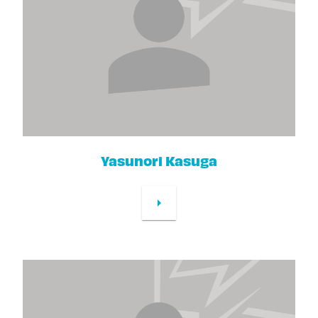
Yasunori Kasuga
arrow_right