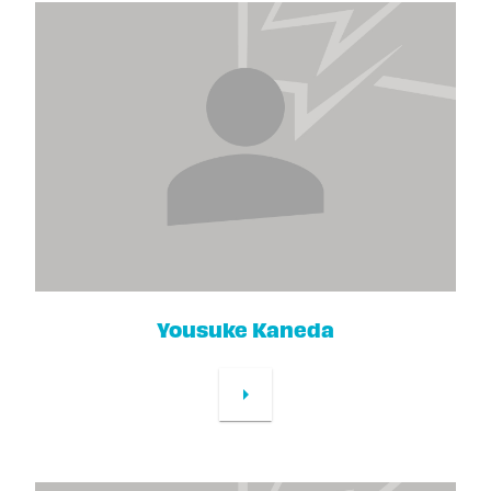
Yousuke Kaneda
arrow_right