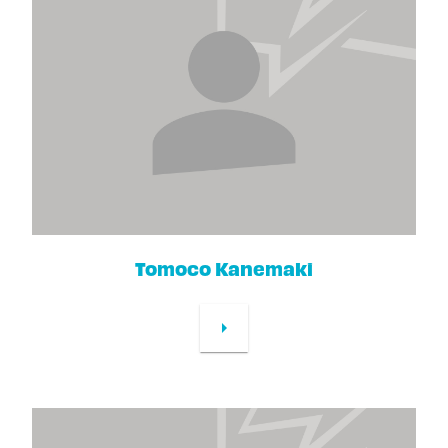
Tomoco Kanemaki
arrow_right