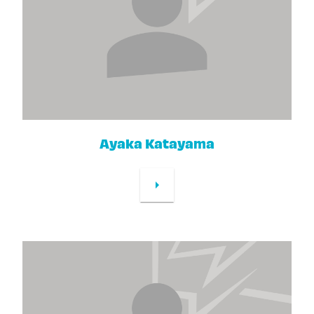
Ayaka Katayama
arrow_right