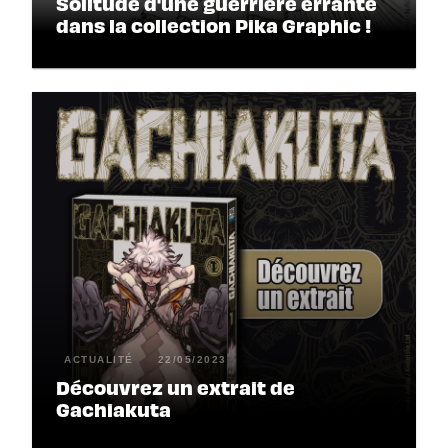
Solitude d'une guerrière errante
dans la collection Pika Graphic !
ACTUALITÉ
22/05/2023
Découvrez un extrait de
Gachiakuta