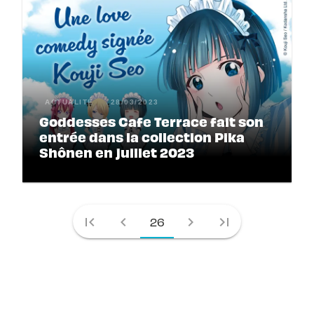
ACTUALITÉ
28/03/2023
Goddesses Cafe Terrace fait son
entrée dans la collection Pika
Shônen en juillet 2023
first_page
chevron_left
chevron_right
last_page
26