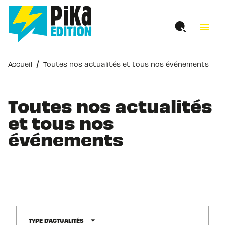
MENU
RECHERCHE
CONTENU
menu
PIED DE PAGE
/
Accueil
Toutes nos actualités et tous nos événements
Toutes nos actualités
et tous nos
événements
arrow_drop_down
TYPE D'ACTUALITÉS