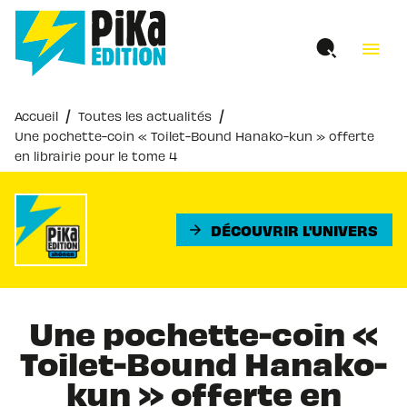
MENU
RECHERCHE
CONTENU
menu
PIED DE PAGE
/
/
Accueil
Toutes les actualités
Une pochette-coin « Toilet-Bound Hanako-kun » offerte
en librairie pour le tome 4
DÉCOUVRIR L'UNIVERS
arrow_forward
Une pochette-coin «
Toilet-Bound Hanako-
kun » offerte en