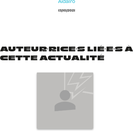
AidaIro
13/10/2021
AUTEUR·RICE·S LIÉ·E·S À
CETTE ACTUALITÉ