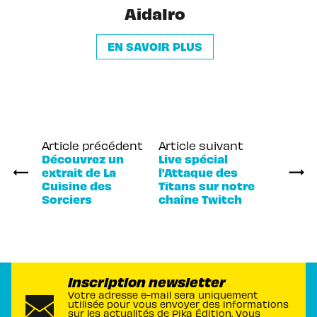
AidaIro
EN SAVOIR PLUS
Article précédent
Article suivant
Découvrez un
Live spécial
extrait de La
l'Attaque des
Cuisine des
Titans sur notre
Sorciers
chaîne Twitch
Inscription newsletter
Votre adresse e-mail sera uniquement
utilisée pour vous envoyer des informations
sur les actualités de Pika Édition. Vous