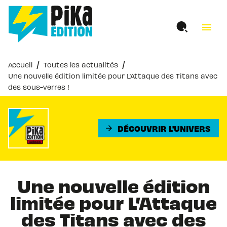
MENU
RECHERCHE
CONTENU
menu
PIED DE PAGE
/
/
Accueil
Toutes les actualités
Une nouvelle édition limitée pour L’Attaque des Titans avec
des sous-verres !
DÉCOUVRIR L'UNIVERS
arrow_forward
Une nouvelle édition
limitée pour L’Attaque
des Titans avec des