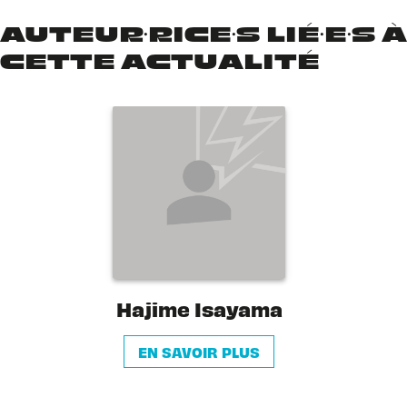
AUTEUR·RICE·S LIÉ·E·S À
CETTE ACTUALITÉ
Hajime Isayama
EN SAVOIR PLUS