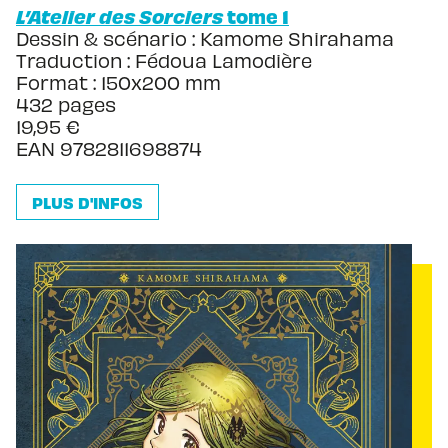
L’Atelier des Sorciers
tome 1
Dessin & scénario : Kamome Shirahama
Traduction : Fédoua Lamodière
Format : 150x200 mm
432 pages
19,95 €
EAN
9782811698874
PLUS D'INFOS