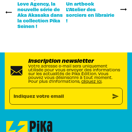
Love Agency, la
Un artbook
nouvelle série de
L’Atelier des
Aka Akasaka dans
sorciers en librairie
la collection Pika
!
Seinen !
Inscription newsletter
Votre adresse e-mail sera uniquement
utilisée pour vous envoyer des informations
sur les actualités de Pika Édition. Vous
pouvez vous désinscrire à tout moment.
Pour plus d’informations,
cliquez ici
.
send
Indiquez votre email