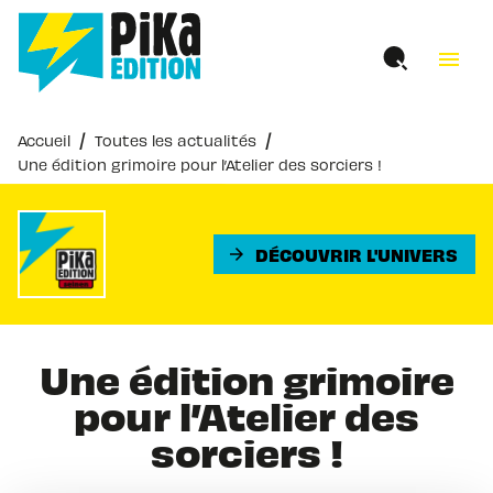
MENU
RECHERCHE
CONTENU
menu
PIED DE PAGE
/
/
Accueil
Toutes les actualités
Une édition grimoire pour l’Atelier des sorciers !
DÉCOUVRIR L'UNIVERS
arrow_forward
Une édition grimoire
pour l’Atelier des
sorciers !