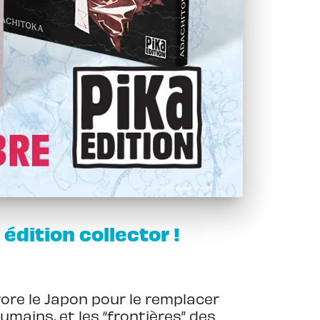
 édition collector !
vore le Japon pour le remplacer
mains, et les “frontières” des