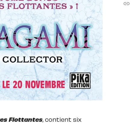
link
C
res Flottantes
, contient six