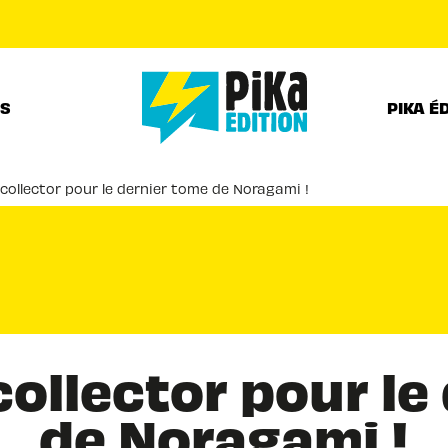
PIED DE PAGE
RS
PIKA É
collector pour le dernier tome de Noragami !
collector pour le
de Noragami !