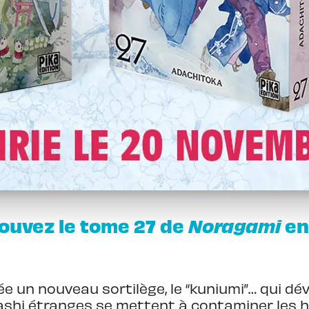
rouvez le tome 27 de
Noragami
en
ée un nouveau sortilège, le “kuniumi”… qui dé
shi étranges se mettent à contaminer les hu