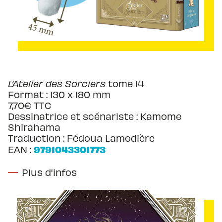
L’Atelier des Sorciers
tome 14
Format : 130 x 180 mm
7,70€ TTC
Dessinatrice et scénariste :
Kamome
Shirahama
Traduction : Fédoua Lamodière
9791043301773
EAN :
Plus d'infos