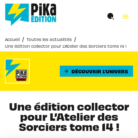
MENU
RECHERCHE
CONTENU
menu
PIED DE PAGE
/
/
Accueil
Toutes les actualités
Une édition collector pour L’Atelier des Sorciers tome 14 !
DÉCOUVRIR L'UNIVERS
arrow_forward
Une édition collector
pour L’Atelier des
Sorciers tome 14 !