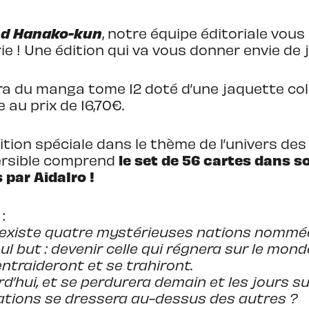
nd Hanako-kun
, notre équipe éditoriale vous
érie ! Une édition qui va vous donner envie de
a du manga tome 12 doté d’une jaquette colle
 au prix de 16,70€.
tion spéciale dans le thème de l’univers des 
le set de 56 cartes dans so
versible comprend
 par AidaIro !
:
existe quatre mystérieuses nations nommées
l but : devenir celle qui régnera sur le monde
entraideront et se trahiront.
rd’hui, et se perdurera demain et les jours su
 nations se dressera au-dessus des autres ?