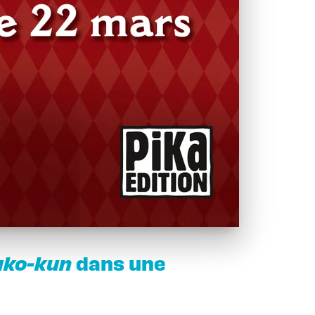
ako-kun
dans une