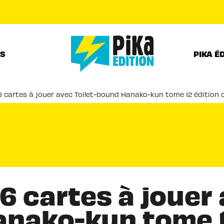
PIED DE PAGE
RS
PIKA É
6 cartes à jouer avec Toilet-bound Hanako-kun tome 12 édition co
6 cartes à jouer 
nako-kun tome 1