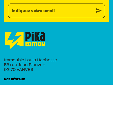
send
Indiquez votre email
Immeuble Louis Hachette
58 rue Jean Bleuzen
92170 VANVES
NOS RÉSEAUX
RUBRIQUES
Séries