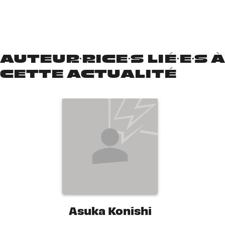
AUTEUR·RICE·S LIÉ·E·S À
CETTE ACTUALITÉ
Asuka Konishi