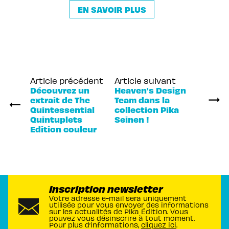
EN SAVOIR PLUS
Article précédent
Article suivant
Découvrez un
Heaven's Design
extrait de The
Team dans la
Quintessential
collection Pika
Quintuplets
Seinen !
Edition couleur
Inscription newsletter
Votre adresse e-mail sera uniquement
utilisée pour vous envoyer des informations
sur les actualités de Pika Édition. Vous
pouvez vous désinscrire à tout moment.
Pour plus d’informations,
cliquez ici
.