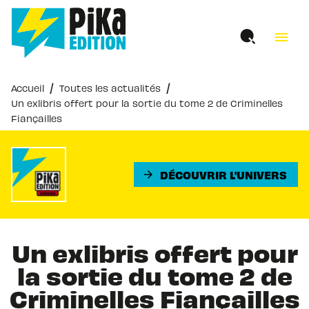
MENU
RECHERCHE
CONTENU
menu
PIED DE PAGE
/
/
Accueil
Toutes les actualités
Un exlibris offert pour la sortie du tome 2 de Criminelles
Fiançailles
DÉCOUVRIR L'UNIVERS
arrow_forward
Un exlibris offert pour
la sortie du tome 2 de
Criminelles Fiançailles