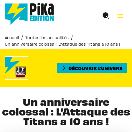
MENU
RECHERCHE
CONTENU
menu
PIED DE PAGE
/
/
Accueil
Toutes les actualités
Un anniversaire colossal : L’Attaque des Titans a 10 ans !
DÉCOUVRIR L'UNIVERS
arrow_forward
Un anniversaire
colossal : L’Attaque des
Titans a 10 ans !