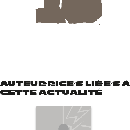
AUTEUR·RICE·S LIÉ·E·S À
CETTE ACTUALITÉ