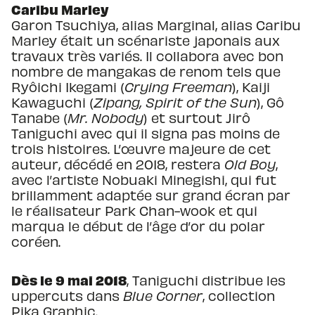
Caribu Marley
Garon Tsuchiya, alias Marginal, alias Caribu
Marley était un scénariste japonais aux
travaux très variés. Il collabora avec bon
nombre de mangakas de renom tels que
Ryôichi Ikegami (
Crying Freeman
), Kaiji
Kawaguchi (
Zipang, Spirit of the Sun
), Gô
Tanabe (
Mr. Nobody
) et surtout Jirô
Taniguchi avec qui il signa pas moins de
trois histoires. L’œuvre majeure de cet
auteur, décédé en 2018, restera
Old Boy
,
avec l’artiste Nobuaki Minegishi, qui fut
brillamment adaptée sur grand écran par
le réalisateur Park Chan-wook et qui
marqua le début de l’âge d’or du polar
coréen.
Dès le 9 mai 2018
, Taniguchi distribue les
uppercuts dans
Blue Corner
, collection
Pika Graphic.