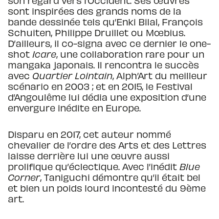
son regard vers l’Occident. Ses œuvres
sont inspirées des grands noms de la
bande dessinée tels qu’Enki Bilal, François
Schuiten, Philippe Druillet ou Mœbius.
D’ailleurs, il co-signa avec ce dernier le one-
shot
Icare
, une collaboration rare pour un
mangaka japonais. Il rencontra le succès
avec
Quartier Lointain
, Alph’Art du meilleur
scénario en 2003 ; et en 2015, le Festival
d’Angoulême lui dédia une exposition d’une
envergure inédite en Europe.
Disparu en 2017, cet auteur nommé
chevalier de l’ordre des Arts et des Lettres
laisse derrière lui une œuvre aussi
prolifique qu’éclectique. Avec l’inédit
Blue
Corner
, Taniguchi démontre qu’il était bel
et bien un poids lourd incontesté du 9ème
art.