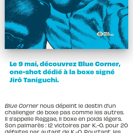
Le 9 mai, découvrez Blue Corner,
one-shot dédié à la boxe signé
Jirô Taniguchi.
Blue Corner
nous dépeint le destin d’un
challenger de boxe pas comme les autres.
Il s’appelle Reggae, il boxe en poids légers.
Son palmarès : 12 victoires par K.-O. pour 20
défaites par autant de K.-O. Pourtant, les