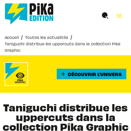
MENU
RECHERCHE
CONTENU
menu
PIED DE PAGE
/
/
Accueil
Toutes les actualités
Taniguchi distribue les uppercuts dans la collection Pika
Graphic
DÉCOUVRIR L'UNIVERS
arrow_forward
Taniguchi distribue les
uppercuts dans la
collection Pika Graphic