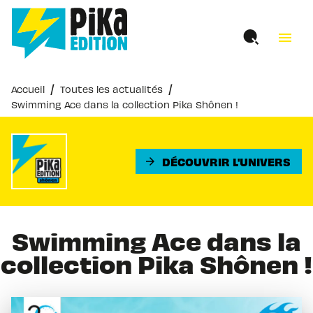
MENU
RECHERCHE
CONTENU
menu
PIED DE PAGE
/
/
Accueil
Toutes les actualités
Swimming Ace dans la collection Pika Shônen !
DÉCOUVRIR L'UNIVERS
arrow_forward
Swimming Ace dans la
collection Pika Shônen !