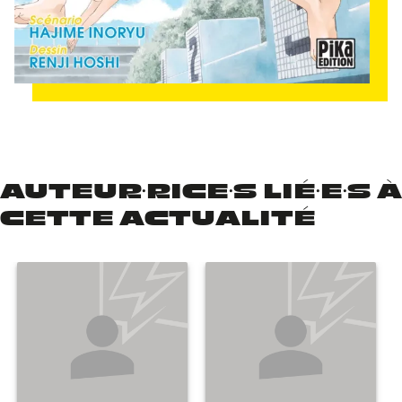
AUTEUR·RICE·S LIÉ·E·S À
CETTE ACTUALITÉ